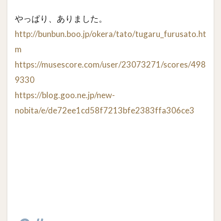
やっぱり、ありました。
http://bunbun.boo.jp/okera/tato/tugaru_furusato.ht
m
https://musescore.com/user/23073271/scores/498
9330
https://blog.goo.ne.jp/new-
nobita/e/de72ee1cd58f7213bfe2383ffa306ce3