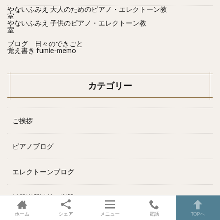
やないふみえ 大人のためのピアノ・エレクトーン教
室
やないふみえ 子供のピアノ・エレクトーン教
室
ブログ 日々のできごと
覚え書き fumie-memo
カテゴリー
ご挨拶
ピアノブログ
エレクトーンブログ
鍵盤楽器以外の楽器のこと
ホーム
シェア
メニュー
電話
TOPへ