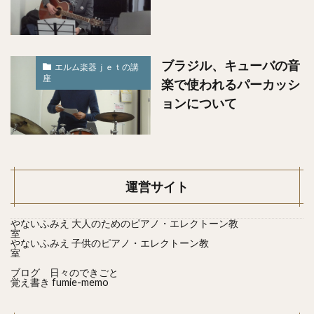
ブラジル、キューバの音
エルム楽器ｊｅｔの講
座
楽で使われるパーカッシ
ョンについて
運営サイト
やないふみえ 大人のためのピアノ・エレクトーン教
室
やないふみえ 子供のピアノ・エレクトーン教
室
ブログ 日々のできごと
覚え書き fumie-memo