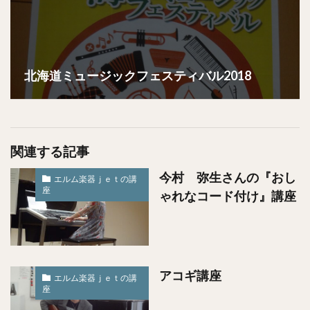
北海道ミュージックフェスティバル2018
関連する記事
今村 弥生さんの『おし
エルム楽器ｊｅｔの講
座
ゃれなコード付け』講座
アコギ講座
エルム楽器ｊｅｔの講
座